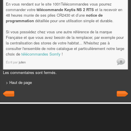
En vous rendant sur le site 1001Télécommandes vous pourrez
commander votre
télécommande Keytis NS 2 RTS
et la recevoir en
48 heures munie de ses piles CR2430 et d’une
notice de
programmation
détaillée pour une utilisation simple et durable.
Si vous possédez chez vous une autre référence de la marque
Française et que vous avez besoin de la remplacer, par exemple pour
la centralisation des stores de votre habitat... N'hésitez pas à
consulter l'ensemble de notre catalogue et particulièrement notre large
choix de
télécommandes Somfy
!
0
Écrit par
julien
Les commentaires sont fermés.
> Haut de page