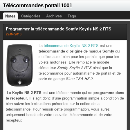
Télécommandes portail 1001
Notes
Catégories
Archives
Tags
Programmer la télécommande Somfy Keytis NS 2 RTS
29/04/2013
La
télécommande Keytis NS 2 RTS
est une
télécommande d’origine
de marque
Somfy
qui
s’utilise aussi bien pour les portails que pour les
volets motorisés. Elle remplace le modèle
d'émetteur
Somfy Keytis 2 RTS
ainsi que la
télécommande pour automatisme de portail et de
porte de garage
Simu TSA HZ 2
.
La
Keytis NS 2 RTS
est une télécommande qui se
programme dans
le récepteur
. Il s’agit donc d’une programmation simple à condition de
bien suivre les instructions présentes sur la notice de la
télécommande. Pour réussir cette programmation, vous aurez
uniquement besoin de votre nouvelle télécommande et de votre
récepteur.